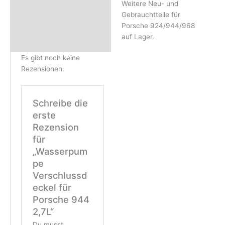
Weitere Neu- und
Gebrauchtteile für
Porsche 924/944/968
auf Lager.
Es gibt noch keine
Rezensionen.
Schreibe die
erste
Rezension
für
„Wasserpum
pe
Verschlussd
eckel für
Porsche 944
2,7L“
Du musst