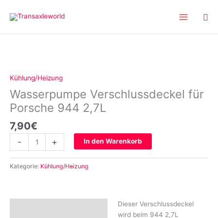
Inhalt
Zum
springen
Inhalt
springen
Wasserpumpe
Verschlussdeckel
für
Kühlung/Heizung
Porsche
Wasserpumpe Verschlussdeckel für
944
2,7L
Porsche 944 2,7L
Menge
7,90
€
-
+
In den Warenkorb
Kategorie:
Kühlung/Heizung
Dieser Verschlussdeckel
Beschreibung
wird beim 944 2,7L