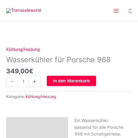
Inhalt
Zum
springen
Inhalt
springen
Wasserkühler
für
Porsche
Kühlung/Heizung
968
Wasserkühler für Porsche 968
Menge
349,00
€
-
+
In den Warenkorb
Kategorie:
Kühlung/Heizung
Ein Wasserkühler
Beschreibung
passend für alle Porsche
Rezensionen (0)
968 mit Schaltgetriebe.