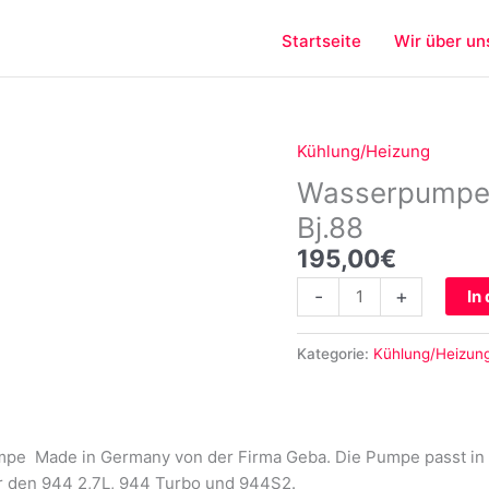
Startseite
Wir über un
Kühlung/Heizung
Wasserpumpe
für
Wasserpumpe 
Porsche
Bj.88
924S
195,00
€
944
bis
-
+
In
Bj.88
Menge
Kategorie:
Kühlung/Heizun
pe Made in Germany von der Firma Geba. Die Pumpe passt in a
r den 944 2,7L, 944 Turbo und 944S2.