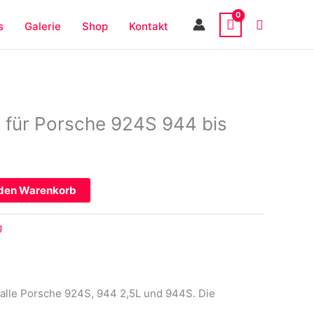
s
Galerie
Shop
Kontakt
für Porsche 924S 944 bis
 den Warenkorb
g
lle Porsche 924S, 944 2,5L und 944S. Die