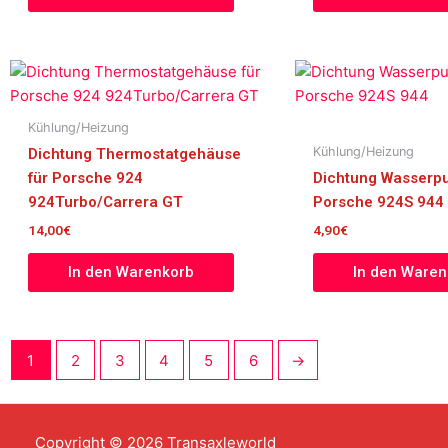
Kühlung/Heizung
Kühlung/Heizung
Dichtung Thermostatgehäuse
für Porsche 924
Dichtung Wasserp
924Turbo/Carrera GT
Porsche 924S 944
14,00
€
4,90
€
In den Warenkorb
In den Waren
1
2
3
4
5
6
→
Copyright © 2026 Transaxleworld