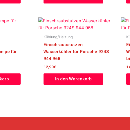
Kühlung/Heizung
K
Einschraubstutzen
E
umpe für
Wasserkühler für Porsche 924S
W
944 968
bi
12,90
€
1
korb
In den Warenkorb