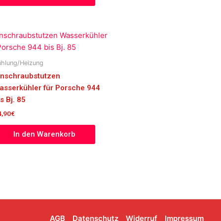
ühlung/Heizung
inschraubstutzen
asserkühler für Porsche 944
s Bj. 85
4,90
€
In den Warenkorb
AGB
Datenschutz
Widerruf
Impressum