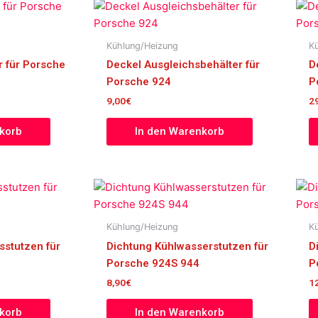
Kühlung/Heizung
K
r für Porsche
Deckel Ausgleichsbehälter für
D
Porsche 924
P
9,00
€
2
korb
In den Warenkorb
Kühlung/Heizung
K
sstutzen für
Dichtung Kühlwasserstutzen für
D
Porsche 924S 944
P
8,90
€
1
korb
In den Warenkorb