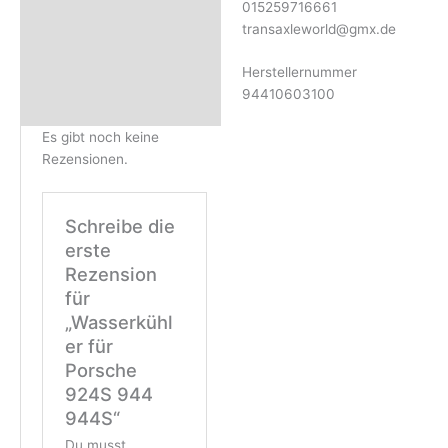
015259716661
transaxleworld@gmx.de
Herstellernummer
94410603100
Es gibt noch keine
Rezensionen.
Schreibe die
erste
Rezension
für
„Wasserkühl
er für
Porsche
924S 944
944S“
Du musst