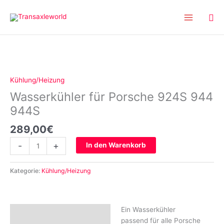
Inhalt
Zum
springen
Inhalt
springen
Wasserkühler
für
Porsche
Kühlung/Heizung
924S
Wasserkühler für Porsche 924S 944
944
944S
944S
Menge
289,00
€
-
+
In den Warenkorb
Kategorie:
Kühlung/Heizung
Ein Wasserkühler
Beschreibung
passend für alle Porsche