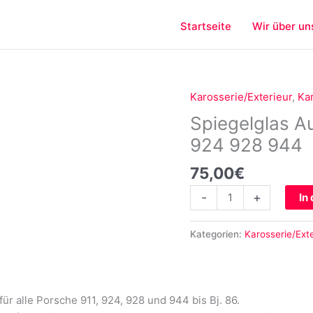
Startseite
Wir über un
Karosserie/Exterieur
,
Kar
Spiegelglas
Außenspiegel
Spiegelglas A
für
924 928 944
Porsche
911
75,00
€
924
-
+
In
928
944
Menge
Kategorien:
Karosserie/Exte
ür alle Porsche 911, 924, 928 und 944 bis Bj. 86.