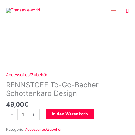
Inhalt
Zum
springen
Inhalt
springen
RENNSTOFF
To-
Go-
Becher
Schottenkaro
Design
Menge
Accessoires/Zubehör
RENNSTOFF To-Go-Becher
Schottenkaro Design
49,00
€
-
+
In den Warenkorb
Kategorie:
Accessoires/Zubehör