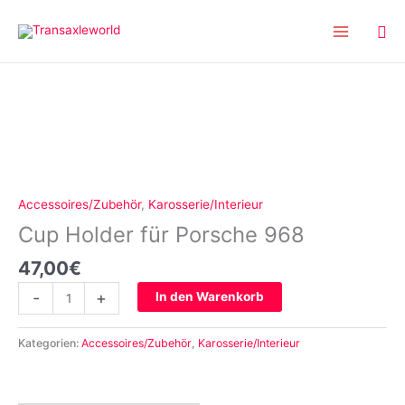
Inhalt
Zum
springen
Inhalt
springen
Cup
Holder
für
Porsche
968
Menge
Accessoires/Zubehör
,
Karosserie/Interieur
Cup Holder für Porsche 968
47,00
€
-
+
In den Warenkorb
Kategorien:
Accessoires/Zubehör
,
Karosserie/Interieur