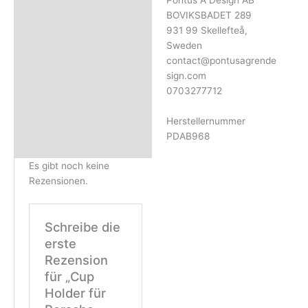
Pontus A Design AB
BOVIKSBADET 289
931 99 Skellefteå,
Sweden
contact@pontusagrende
sign.com
0703277712
Herstellernummer
PDAB968
Es gibt noch keine
Rezensionen.
Schreibe die
erste
Rezension
für „Cup
Holder für