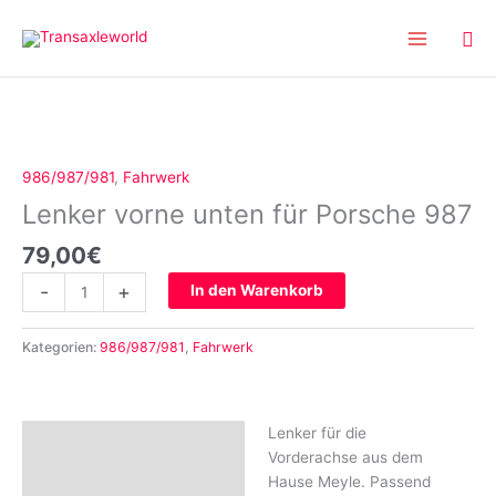
Inhalt
Zum
springen
Inhalt
springen
Lenker
vorne
unten
986/987/981
,
Fahrwerk
für
Lenker vorne unten für Porsche 987
Porsche
987
79,00
€
Menge
-
+
In den Warenkorb
Kategorien:
986/987/981
,
Fahrwerk
Lenker für die
Beschreibung
Vorderachse aus dem
Rezensionen (0)
Hause Meyle. Passend