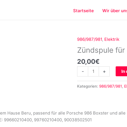
Startseite
Wir über un
986/987/981
,
Elektrik
Zündspule
für
Zündspule für
Porsche
20,00
€
986
987
-
+
In
Menge
Kategorien:
986/987/981
,
E
em Hause Beru, passend für alle Porsche 986 Boxster und alle 
E: 99660210400, 99760210400, 90038502501