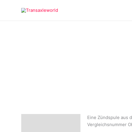
Zum
springen
Inhalt
springen
Eine Zündspule aus d
Beschreibung
Vergleichsnummer O
Rezensionen (0)