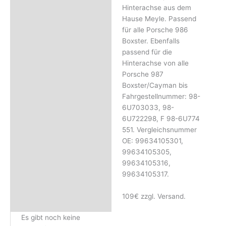
Rezensionen (0)
Hinterachse aus dem
Hause Meyle. Passend
für alle Porsche 986
Boxster. Ebenfalls
passend für die
Hinterachse von alle
Porsche 987
Boxster/Cayman bis
Fahrgestellnummer: 98-
6U703033, 98-
6U722298, F 98-6U774
551. Vergleichsnummer
OE: 99634105301,
99634105305,
99634105316,
99634105317.
109€ zzgl. Versand.
Es gibt noch keine