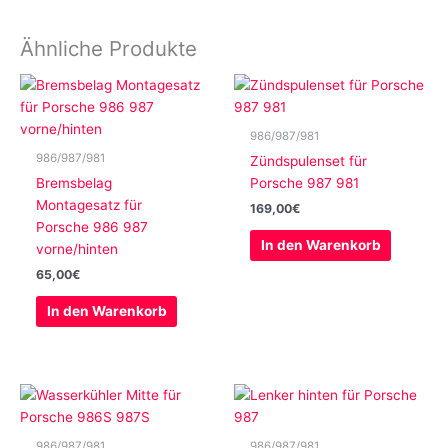
Ähnliche Produkte
986/987/981
986/987/981
Zündspulenset für
Bremsbelag
Porsche 987 981
Montagesatz für
169,00
€
Porsche 986 987
In den Warenkorb
vorne/hinten
65,00
€
In den Warenkorb
986/987/981
986/987/981