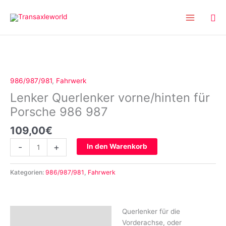
Inhalt
Zum
springen
Inhalt
springen
Lenker
Querlenker
vorne/hinten
986/987/981
,
Fahrwerk
für
Lenker Querlenker vorne/hinten für
Porsche
986
Porsche 986 987
987
109,00
€
Menge
-
+
In den Warenkorb
Kategorien:
986/987/981
,
Fahrwerk
Querlenker für die
Beschreibung
Vorderachse, oder