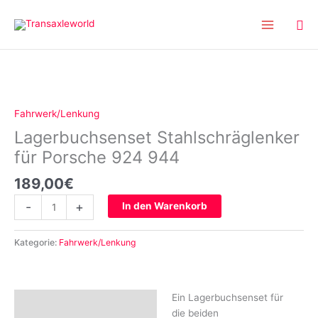
Inhalt
Zum
springen
Inhalt
springen
Lagerbuchsenset
Stahlschräglenker
für
Fahrwerk/Lenkung
Porsche
Lagerbuchsenset Stahlschräglenker
924
944
für Porsche 924 944
Menge
189,00
€
-
+
In den Warenkorb
Kategorie:
Fahrwerk/Lenkung
Ein Lagerbuchsenset für
Beschreibung
die beiden