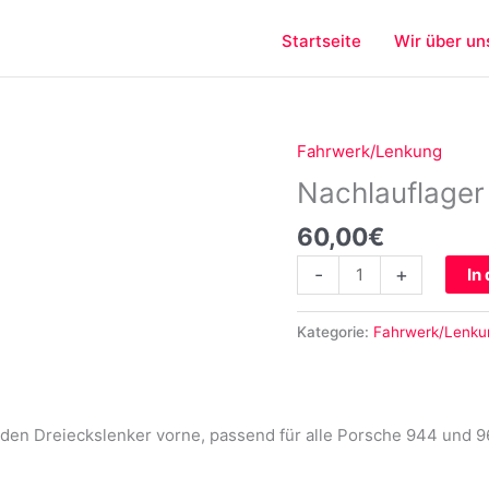
Startseite
Wir über un
Fahrwerk/Lenkung
Nachlauflager
für
Nachlauflager
Porsche
60,00
€
944
968
-
+
In
Menge
Kategorie:
Fahrwerk/Lenku
 den Dreieckslenker vorne, passend für alle Porsche 944 und 96
.