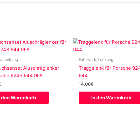
k/Lenkung
Fahrwerk/Lenkung
uchsenset Aluschräglenker
Traggelenk für Porsche 92
rsche 924S 944 968
944
€
14,00
€
n den Warenkorb
In den Warenkorb