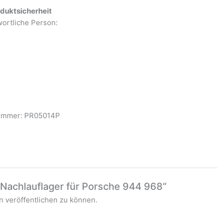
duktsicherheit
wortliche Person:
8 61 7
er: PR05014P
„Nachlauflager für Porsche 944 968“
 veröffentlichen zu können.