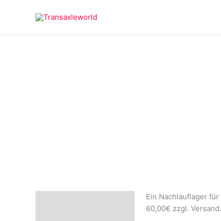
Zum
springen
Inhalt
springen
Ein Nachlauflager für
Beschreibung
60,00€ zzgl. Versand
Rezensionen (0)