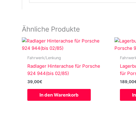
Ähnliche Produkte
Fahrwerk/Lenkung
Fahrwer
Radlager Hinterachse für Porsche
Lagerb
924 944(bis 02/85)
für Po
39,00
€
189,00
In den Warenkorb
I