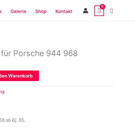
s
Galerie
Shop
Kontakt
 für Porsche 944 968
 den Warenkorb
ng
8 ab Bj. 85.