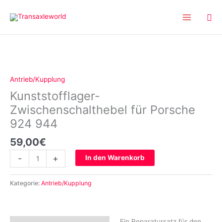
Inhalt
Zum
springen
Inhalt
springen
Kunststofflager-
Zwischenschalthebel
für
Antrieb/Kupplung
Porsche
Kunststofflager-
924
944
Zwischenschalthebel für Porsche
Menge
924 944
59,00
€
-
+
In den Warenkorb
Kategorie:
Antrieb/Kupplung
Ein Reparatursatz für den