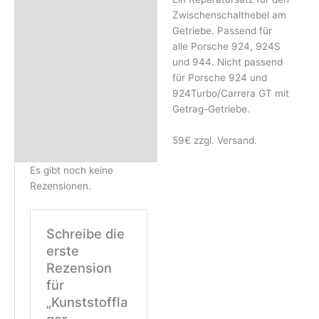
Beschreibung
Zwischenschalthebel am
Rezensionen (0)
Getriebe. Passend für
alle Porsche 924, 924S
und 944. Nicht passend
für Porsche 924 und
924Turbo/Carrera GT mit
Getrag-Getriebe.
59€ zzgl. Versand.
Es gibt noch keine
Rezensionen.
Schreibe die
erste
Rezension
für
„Kunststoffla