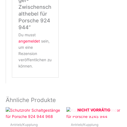
ger-
Zwischensch
althebel für
Porsche 924
944“
Du musst
angemeldet
sein,
um eine
Rezension
veröffentlichen zu
können.
Ähnliche Produkte
NICHT VORRÄTIG
Antrieb/Kupplung
Antrieb/Kupplung