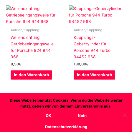
Antrieb/Kupplung
Antrieb/Kupplung
Wellendichtring
Kupplungs-
Getriebeeingangswelle
Geberzylinder für
für Porsche 924 944
Porsche 944 Turbo
968
944S2 968
8,50
€
139,00
€
In den Warenkorb
In den Warenkorb
Diese Website benutzt Cookies. Wenn du die Website weiter
nutzt, gehen wir von deinem Einverständnis aus.
Copyright © 2026 Transaxleworld
OK
Nein
AGB
Datenschutz
Widerruf
Impressum
Datenschutzerklärung