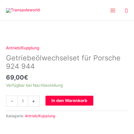
Inhalt
Zum
springen
Inhalt
springen
Getriebeölwechselset
für
Porsche
Antrieb/Kupplung
924
Getriebeölwechselset für Porsche
944
Menge
924 944
69,00
€
Verfügbar bei Nachbestellung
-
+
In den Warenkorb
Kategorie:
Antrieb/Kupplung