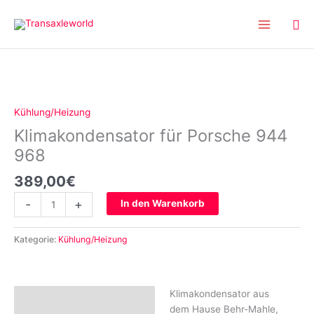
Inhalt
Zum
springen
Inhalt
springen
Klimakondensator
für
Porsche
Kühlung/Heizung
944
Klimakondensator für Porsche 944
968
Menge
968
389,00
€
-
+
In den Warenkorb
Kategorie:
Kühlung/Heizung
Klimakondensator aus
Beschreibung
dem Hause Behr-Mahle,