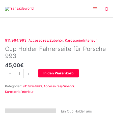
Inhalt
Zum
springen
Inhalt
springen
Cup
Holder
Fahrerseite
911/964/993
,
Accessoires/Zubehör
,
Karosserie/Interieur
für
Cup Holder Fahrerseite für Porsche
Porsche
993
993
Menge
45,00
€
-
+
In den Warenkorb
Kategorien:
911/964/993
,
Accessoires/Zubehör
,
Karosserie/Interieur
Ein Cup Holder aus
Beschreibung