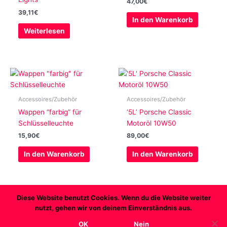
47,00
€
39,11
€
In den Warenkorb
Weiterlesen
Accessoires/Zubehör
Accessoires/Zubehör
Wappen “farbig” für
‘5L’ Porsche Classic
Schlüsselleuchte
Motoröl 10W50
15,90
€
89,00
€
In den Warenkorb
In den Warenkorb
Diese Website benutzt Cookies. Wenn du die Website weiter
nutzt, gehen wir von deinem Einverständnis aus.
Copyright © 2026 Transaxleworld
OK
Nein