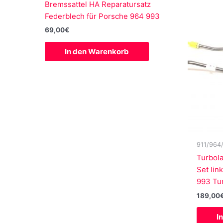
Bremssattel HA Reparatursatz
Federblech für Porsche 964 993
69,00
€
In den Warenkorb
911/964
Turbol
Set lin
993 Tu
189,00
I