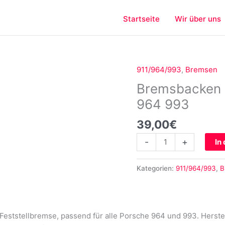
Startseite
Wir über uns
911/964/993
,
Bremsen
Bremsbacken
Feststellbremse
Bremsbacken F
für
964 993
Porsche
964
39,00
€
993
-
+
In
Menge
Kategorien:
911/964/993
,
B
eststellbremse, passend für alle Porsche 964 und 993. Herstell