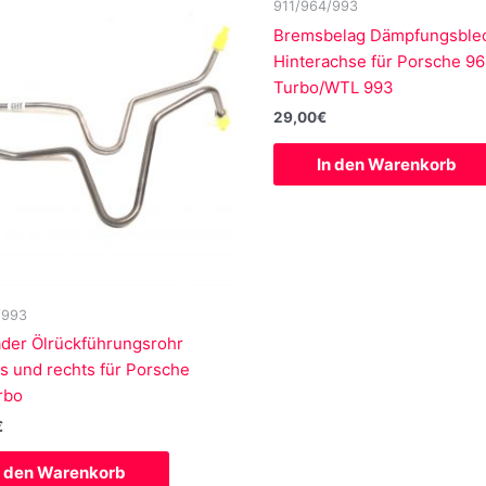
911/964/993
Bremsbelag Dämpfungsble
Hinterachse für Porsche 9
Turbo/WTL 993
29,00
€
In den Warenkorb
/993
ader Ölrückführungsrohr
ks und rechts für Porsche
rbo
€
n den Warenkorb