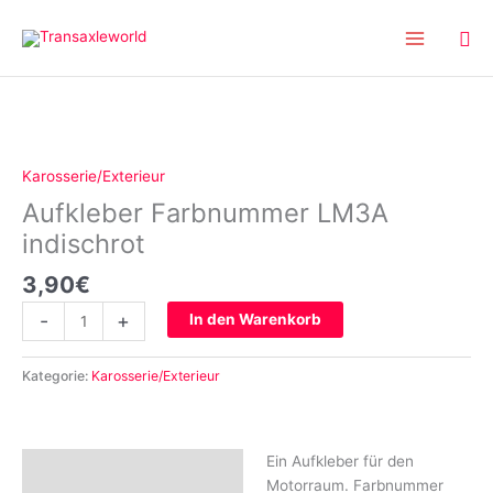
Inhalt
Zum
springen
Inhalt
springen
Aufkleber
Farbnummer
LM3A
Karosserie/Exterieur
indischrot
Aufkleber Farbnummer LM3A
Menge
indischrot
3,90
€
-
+
In den Warenkorb
Kategorie:
Karosserie/Exterieur
Ein Aufkleber für den
Beschreibung
Motorraum. Farbnummer