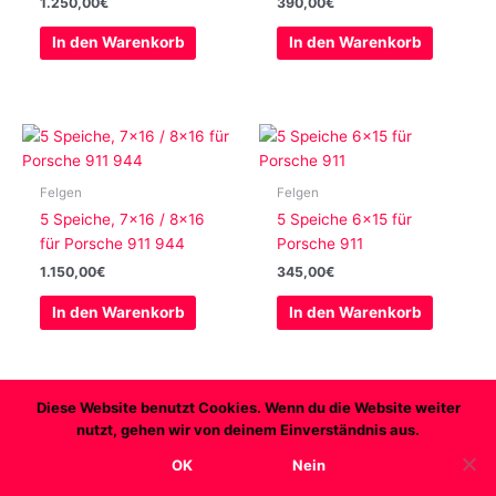
1.250,00
€
390,00
€
In den Warenkorb
In den Warenkorb
Felgen
Felgen
5 Speiche, 7×16 / 8×16
5 Speiche 6×15 für
für Porsche 911 944
Porsche 911
1.150,00
€
345,00
€
In den Warenkorb
In den Warenkorb
Diese Website benutzt Cookies. Wenn du die Website weiter
nutzt, gehen wir von deinem Einverständnis aus.
Copyright © 2026 Transaxleworld
OK
Nein
AGB
Datenschutz
Widerruf
Impressum