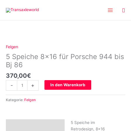
Inhalt
Zum
springen
Inhalt
springen
5
Speiche
8×16
Felgen
für
5 Speiche 8×16 für Porsche 944 bis
Porsche
944
Bj 86
bis
370,00
€
Bj
86
-
+
In den Warenkorb
Menge
Kategorie:
Felgen
5 Speiche im
Beschreibung
Retrodesign, 8×16