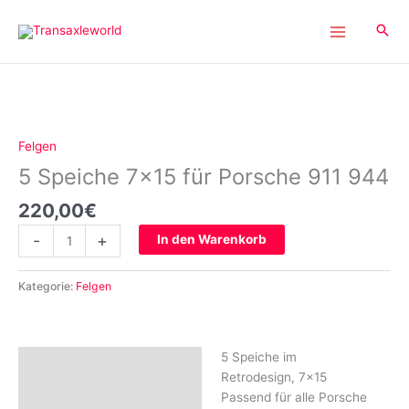
Inhalt
Zum
springen
Inhalt
springen
5
Speiche
7×15
Felgen
für
5 Speiche 7×15 für Porsche 911 944
Porsche
911
220,00
€
944
Menge
-
+
In den Warenkorb
Kategorie:
Felgen
5 Speiche im
Beschreibung
Retrodesign, 7×15
Rezensionen (0)
Passend für alle Porsche