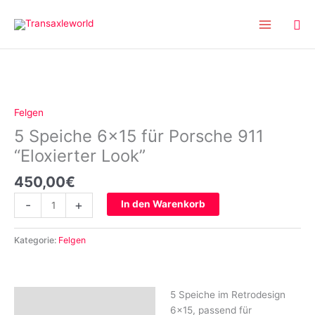
Inhalt
Zum
springen
Inhalt
springen
5
Speiche
6x15
Felgen
für
5 Speiche 6×15 für Porsche 911
Porsche
911
“Eloxierter Look”
"Eloxierter
450,00
€
Look"
Menge
-
+
In den Warenkorb
Kategorie:
Felgen
5 Speiche im Retrodesign
Beschreibung
6×15, passend für