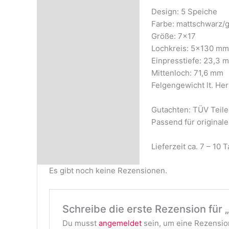
Design: 5 Speiche
Farbe: mattschwarz/
Größe: 7×17
Lochkreis: 5×130 mm
Einpresstiefe: 23,3 
Mittenloch: 71,6 mm
Felgengewicht lt. Her
Gutachten: TÜV Teileg
Passend für origina
Lieferzeit ca. 7 – 10 T
Es gibt noch keine Rezensionen.
Schreibe die erste Rezension für 
Du musst
angemeldet
sein, um eine Rezension