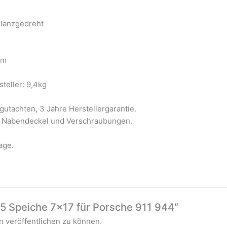
glanzgedreht
mm
steller: 9,4kg
utachten, 3 Jahre Herstellergarantie.
le Nabendeckel und Verschraubungen.
age.
„5 Speiche 7×17 für Porsche 911 944“
 veröffentlichen zu können.