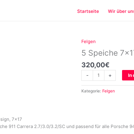
Startseite
Wir über un
Felgen
5
Speiche
5 Speiche 7×1
7×17
320,00
€
für
Porsche
-
+
In
911
944
Kategorie:
Felgen
Menge
sign, 7×17
che 911 Carrera 2.7/3.0/3.2/SC und passend für alle Porsche 944