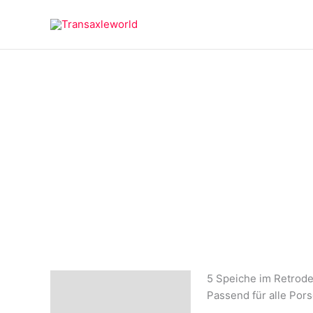
Zum
springen
Inhalt
springen
5 Speiche im Retrode
Beschreibung
Passend für alle Pors
Rezensionen (0)