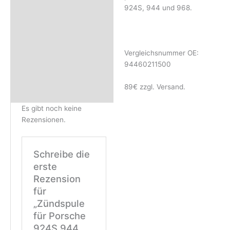
Rezensionen (0)
924S, 944 und 968.
Vergleichsnummer OE:
94460211500
89€ zzgl. Versand.
Es gibt noch keine
Rezensionen.
Schreibe die
erste
Rezension
für
„Zündspule
für Porsche
924S 944