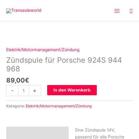
Inhalt
Zum
springen
Inhalt
springen
Zündspule
für
Porsche
Elektrik/Motormanagement/Zündung
924S
Zündspule für Porsche 924S 944
944
968
968
Menge
89,00
€
-
+
In den Warenkorb
Kategorie:
Elektrik/Motormanagement/Zündung
Eine Zündspule 14V,
Beschreibung
passend für alle Porsche