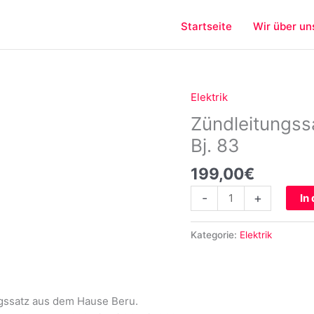
Startseite
Wir über un
Elektrik
Zündleitungssatz
für
Zündleitungss
Porsche
Bj. 83
928
928S
199,00
€
bis
-
+
In
Bj.
83
Menge
Kategorie:
Elektrik
gssatz aus dem Hause Beru.