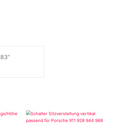
 bis Bj.83 mit 300Ps.
 83“