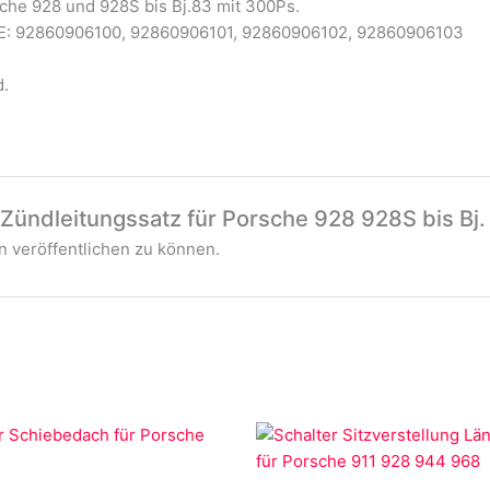
ür alle Porsche 928 und 928S
E: 92860906100, 92860906101, 92860906102, 92860906103
d.
„Zündleitungssatz für Porsche 928 928S bis Bj.
 veröffentlichen zu können.