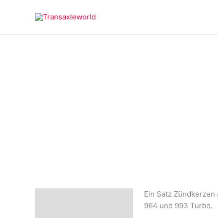
Zum
springen
Inhalt
springen
Ein Satz Zündkerzen 
Beschreibung
964 und 993 Turbo.
Rezensionen (0)