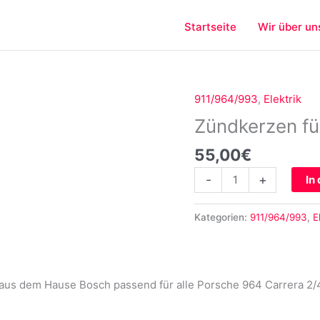
Startseite
Wir über un
911/964/993
,
Elektrik
Zündkerzen
für
Zündkerzen fü
Porsche
55,00
€
964
993
-
+
In
Menge
Kategorien:
911/964/993
,
E
aus dem Hause Bosch passend für alle Porsche 964 Carrera 2/4