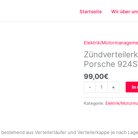
Startseite
Wir über un
Elektrik/Motormanagem
Zündverteilerkappe
+
Zündverteilerk
Verteilerläufer
Porsche 924S
für
Porsche
99,00
€
924S
-
+
In
944
Menge
Kategorie:
Elektrik/Motor
z bestehend aus Verteilerläufer und Verteilerkappe je nach La