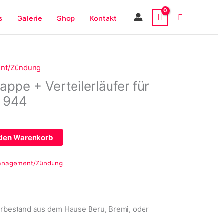
s
Galerie
Shop
Kontakt
ent/Zündung
appe + Verteilerläufer für
 944
 den Warenkorb
management/Zündung
gerbestand aus dem Hause Beru, Bremi, oder