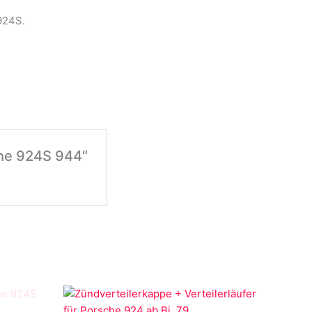
924S.
che 924S 944“