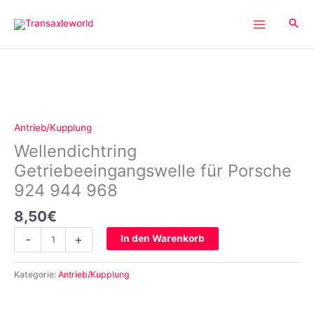
Inhalt
Zum
springen
Inhalt
springen
Wellendichtring
Getriebeeingangswelle
für
Porsche
Antrieb/Kupplung
924
Wellendichtring
944
968
Getriebeeingangswelle für Porsche
Menge
924 944 968
8,50
€
-
+
In den Warenkorb
Kategorie:
Antrieb/Kupplung