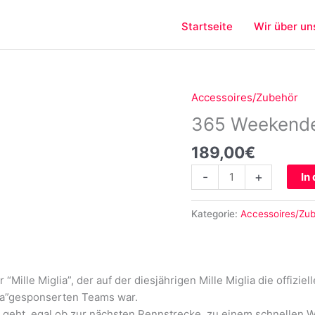
Startseite
Wir über un
Accessoires/Zubehör
365
Weekender
365 Weekender
Bag
189,00
€
"Mille
Miglia"
-
+
In
Menge
Kategorie:
Accessoires/Zu
Mille Miglia”, der auf der diesjährigen Mille Miglia die offiziel
ua”gesponserten Teams war.
 geht, egal ob zur nächsten Rennstrecke, zu einem schnellen W