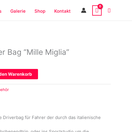
s
Galerie
Shop
Kontakt
 Bag “Mille Miglia”
 den Warenkorb
behör
le Driverbag für Fahrer der durch das italienische
ochenendtrip, oder ins Sportstudio um die