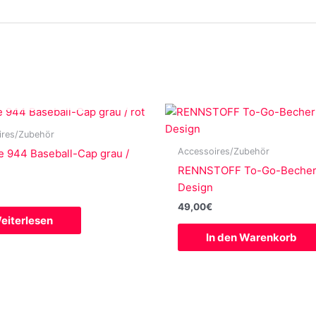
NICHT VORRÄTIG
ires/Zubehör
Accessoires/Zubehör
e 944 Baseball-Cap grau /
RENNSTOFF To-Go-Becher 
Design
49,00
€
eiterlesen
In den Warenkorb