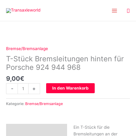
Inhalt
Zum
springen
Inhalt
springen
T-
Stück
Bremsleitungen
Bremse/Bremsanlage
hinten
T-Stück Bremsleitungen hinten für
für
Porsche
Porsche 924 944 968
924
9,00
€
944
968
-
+
In den Warenkorb
Menge
Kategorie:
Bremse/Bremsanlage
Ein T-Stück für die
Beschreibung
Bremsleitungen an der