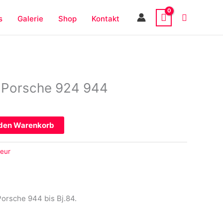
s
Galerie
Shop
Kontakt
ür Porsche 924 944
 den Warenkorb
ieur
/Carrera GT und Porsche 944 bis Bj.84.