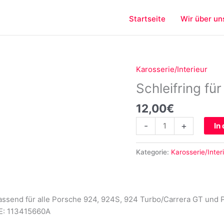
Startseite
Wir über un
Karosserie/Interieur
Schleifring
für
Schleifring f
Porsche
12,00
€
924
944
-
+
In
Menge
Kategorie:
Karosserie/Inter
akt passend für alle Porsche 924, 924S, 924 Turbo
E: 113415660A