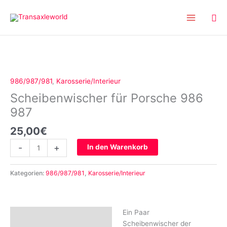
Inhalt
Zum
springen
Inhalt
springen
Scheibenwischer
für
Porsche
986/987/981
,
Karosserie/Interieur
986
Scheibenwischer für Porsche 986
987
Menge
987
25,00
€
-
+
In den Warenkorb
Kategorien:
986/987/981
,
Karosserie/Interieur
Ein Paar
Beschreibung
Scheibenwischer der