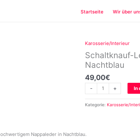
Startseite
Wir über un
Karosserie/Interieur
Schaltknauf-
Lederbezug
Schaltknauf-L
für
Nachtblau
Porsche
968
49,00
€
Nachtblau
-
+
In
Menge
Kategorie:
Karosserie/Inter
hochwertigem Nappaleder in Nachtblau.