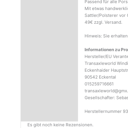
Passend für alle Por
Rezensionen (0)
Mit etwas handwerklic
Sattler/Polsterer vor 
49€ zzgl. Versand.
Hinweis: Sie erhalten
Informationen zu Pro
Hersteller/EU Verant
Transaxleworld Wind
Eckenhaider Hauptst
90542 Eckental
015259716661
transaxleworld@gmx
Gesellschafter: Seb
Herstellernummer 9
Es gibt noch keine Rezensionen.