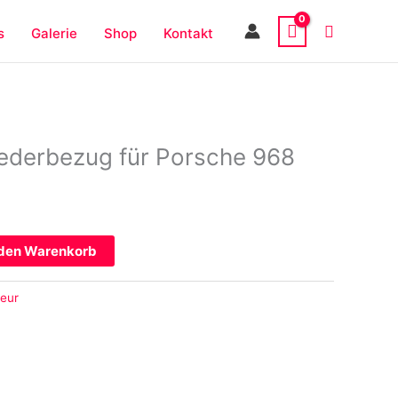
s
Galerie
Shop
Kontakt
ederbezug für Porsche 968
 den Warenkorb
ieur