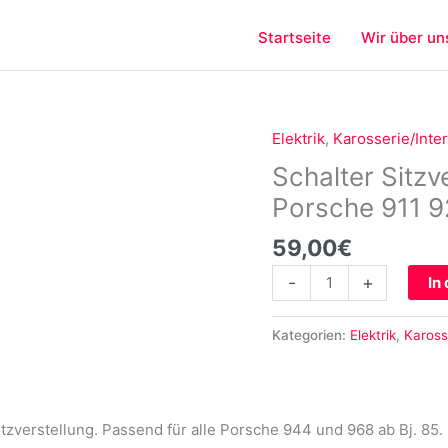
Startseite
Wir über un
Elektrik
,
Karosserie/Inter
Schalter
Sitzverstellung
Schalter Sitzv
vertikal
Porsche 911 
passend
für
59,00
€
Porsche
-
+
In
911
928
944
Kategorien:
Elektrik
,
Kaross
968
Menge
Sitzverstellung. Passend für alle Porsche 944 und 968 ab Bj. 85.