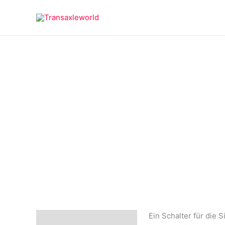
Zum
springen
Inhalt
springen
Ein Schalter für die 
Beschreibung