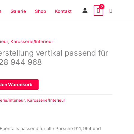
s
Galerie
Shop
Kontakt
ieur
,
Karosserie/Interieur
erstellung vertikal passend für
928 944 968
 den Warenkorb
erie/Interieur
,
Karosserie/Interieur
 Ebenfalls passend für alle Porsche 911, 964 und