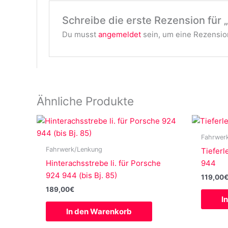
Schreibe die erste Rezension für 
Du musst
angemeldet
sein, um eine Rezension
Ähnliche Produkte
Fahrwer
Fahrwerk/Lenkung
Tieferl
Hinterachsstrebe li. für Porsche
944
924 944 (bis Bj. 85)
119,00
189,00
€
I
In den Warenkorb