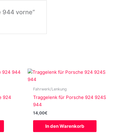
e 944 vorne“
Fahrwerk/Lenkung
e 924
Traggelenk für Porsche 924 924S
944
14,00
€
In den Warenkorb