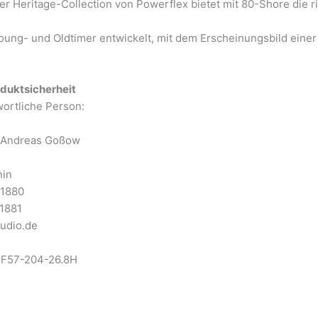
r Heritage-Collection von Powerflex bietet mit 80-Shore die 
Young- und Oldtimer entwickelt, mit dem Erscheinungsbild eine
duktsicherheit
wortliche Person:
i-Andreas Goßow
nin
11880
1881
tudio.de
FF57-204-26.8H