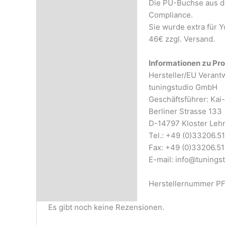
Die PU-Buchse aus de
Rezensionen (0)
Compliance.
Sie wurde extra für 
46€ zzgl. Versand.
Informationen zu Pro
Hersteller/EU Verant
tuningstudio GmbH
Geschäftsführer: Ka
Berliner Strasse 133
D-14797 Kloster Leh
Tel.: +49 (0)33206.5
Fax: +49 (0)33206.51
E-mail: info@tunings
Herstellernummer P
Es gibt noch keine Rezensionen.