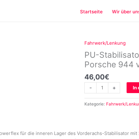
Startseite
Wir über un
Fahrwerk/Lenkung
PU-
Stabilisatorlager
PU-Stabilisat
innen
Porsche 944 
26,8mm
für
46,00
€
Porsche
-
+
In
944
vorne
Menge
Kategorie:
Fahrwerk/Lenku
werflex für die inneren Lager des Vorderachs-Stabilisator mit