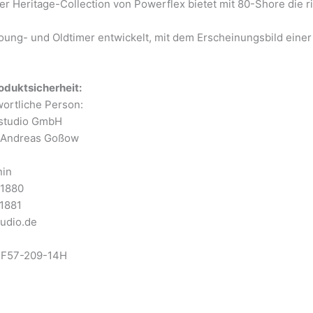
r Heritage-Collection von Powerflex bietet mit 80-Shore die 
Young- und Oldtimer entwickelt, mit dem Erscheinungsbild eine
oduktsicherheit:
eller/EU Verantwor
io GmbH
i-Andreas Goßow
nin
11880
1881
tudio.de
FF57-209-14H