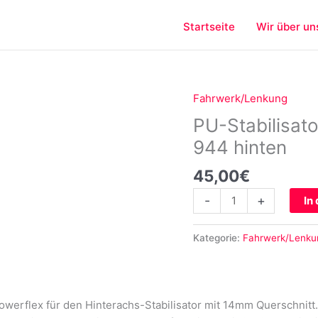
Startseite
Wir über un
Fahrwerk/Lenkung
PU-
Stabilisatorlager
PU-Stabilisat
14mm
944 hinten
für
Porsche
45,00
€
924
-
+
In
944
hinten
Menge
Kategorie:
Fahrwerk/Lenku
werflex für den Hinterachs-Stabilisator mit 14mm Querschnitt.