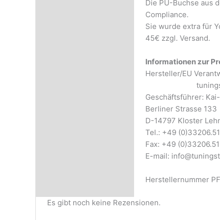
Die PU-Buchse aus de
Rezensionen (0)
Compliance.
Sie wurde extra für 
45€ zzgl. Versand.
Informationen zur Pr
Herst
tuningstud
Geschäftsführer: Ka
Berliner Strasse 133
D-14797 Kloster Leh
Tel.: +49 (0)33206.5
Fax: +49 (0)33206.51
E-mail: info@tunings
Herstellernummer P
Es gibt noch keine Rezensionen.