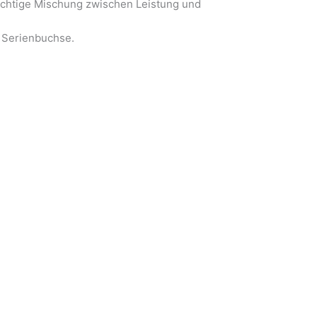
richtige Mischung zwischen Leistung und
r Serienbuchse.
tliche Person: