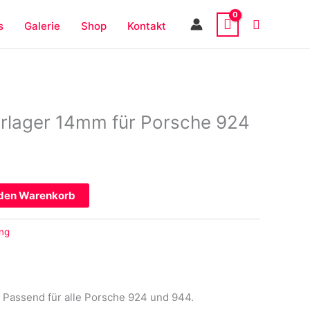
s
Galerie
Shop
Kontakt
orlager 14mm für Porsche 924
 den Warenkorb
ng
 Passend für alle Porsche 924 und 944.