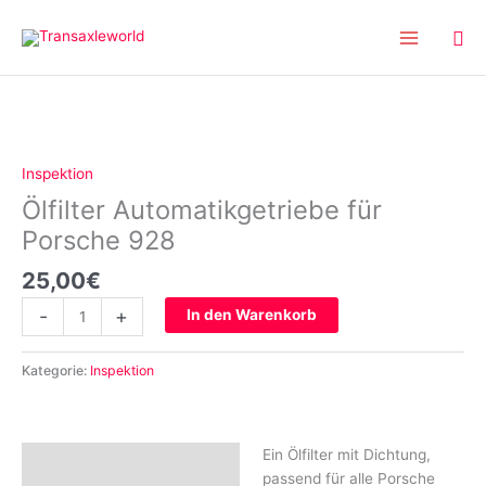
Inhalt
Zum
springen
Inhalt
springen
Ölfilter
Automatikgetriebe
für
Inspektion
Porsche
Ölfilter Automatikgetriebe für
928
Menge
Porsche 928
25,00
€
-
+
In den Warenkorb
Kategorie:
Inspektion
Ein Ölfilter mit Dichtung,
Beschreibung
passend für alle Porsche