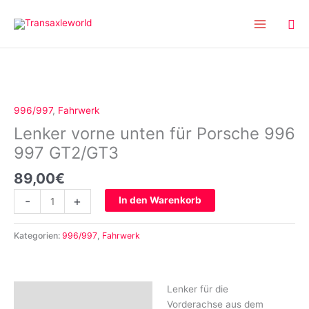
Inhalt
Zum
springen
Inhalt
springen
Lenker
vorne
unten
996/997
,
Fahrwerk
für
Lenker vorne unten für Porsche 996
Porsche
996
997 GT2/GT3
997
89,00
€
GT2/GT3
Menge
-
+
In den Warenkorb
Kategorien:
996/997
,
Fahrwerk
Lenker für die
Beschreibung
Vorderachse aus dem