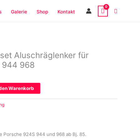
s
Galerie
Shop
Kontakt
et Aluschräglenker für
 944 968
 den Warenkorb
ng
le Porsche 924S 944 und 968 ab Bj. 85.