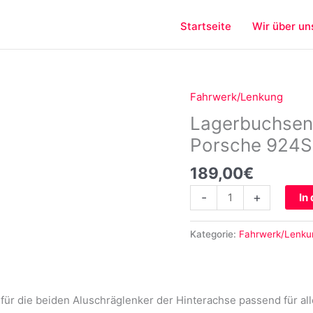
Startseite
Wir über un
Fahrwerk/Lenkung
Lagerbuchsenset
Aluschräglenker
Lagerbuchsens
für
Porsche 924S
Porsche
924S
189,00
€
944
-
+
In
968
Menge
Kategorie:
Fahrwerk/Lenku
für die beiden Aluschräglenker der Hinterachse passend für al