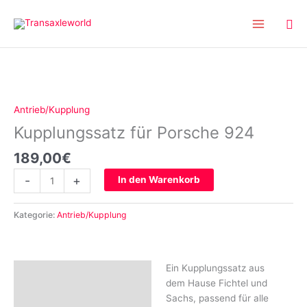
Inhalt
Zum
springen
Inhalt
springen
Kupplungssatz
für
Porsche
Antrieb/Kupplung
924
Kupplungssatz für Porsche 924
Menge
189,00
€
-
+
In den Warenkorb
Kategorie:
Antrieb/Kupplung
Ein Kupplungssatz aus
Beschreibung
dem Hause Fichtel und
Rezensionen (0)
Sachs, passend für alle