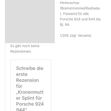
Rezensionen (0)
Hinterachse
(Bremstrommel/Radnabe
). Passend für alle
Porsche 924 und 944 bis
Bj. 84.
1,50€ zzgl. Versand.
Es gibt noch keine
Rezensionen.
Schreibe die
erste
Rezension
für
„Kronenmutt
er Splint für
Porsche 924
944“