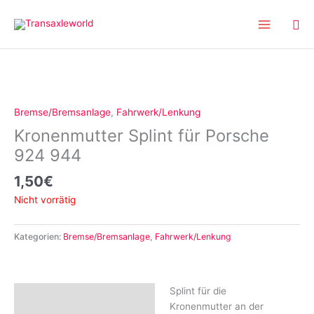
Inhalt
Zum
springen
Inhalt
springen
Bremse/Bremsanlage
,
Fahrwerk/Lenkung
Kronenmutter Splint für Porsche
924 944
1,50
€
Nicht vorrätig
Kategorien:
Bremse/Bremsanlage
,
Fahrwerk/Lenkung
Splint für die
Beschreibung
Kronenmutter an der