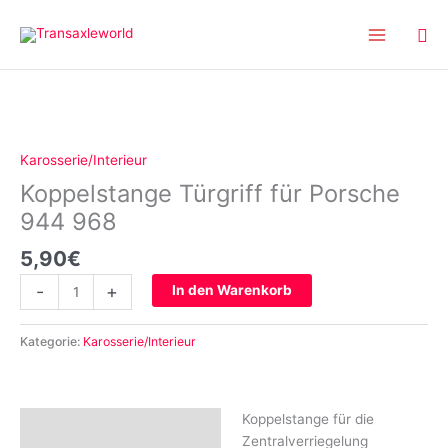
Inhalt
Zum
springen
Inhalt
springen
Koppelstange
Türgriff
für
Karosserie/Interieur
Porsche
Koppelstange Türgriff für Porsche
944
968
944 968
Menge
5,90
€
-
+
In den Warenkorb
Kategorie:
Karosserie/Interieur
Koppelstange für die
Beschreibung
Zentralverriegelung