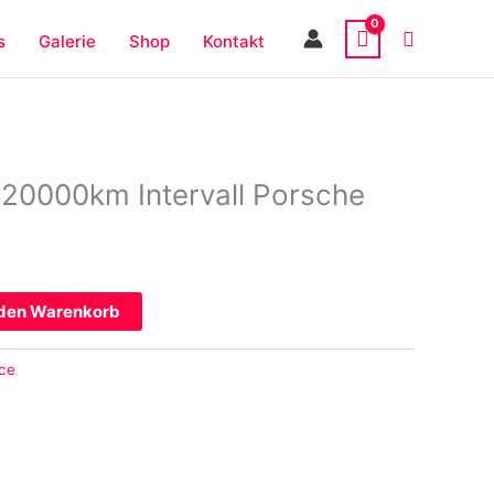
s
Galerie
Shop
Kontakt
t 20000km Intervall Porsche
 den Warenkorb
ice