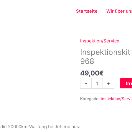
Startseite
Wir über un
Inspektion/Service
Inspektionskit
20000km
Inspektionski
Intervall
968
Porsche
968
49,00
€
Menge
-
+
In
Kategorie:
Inspektion/Serv
ür die 20000km-Wartung bestehend aus: