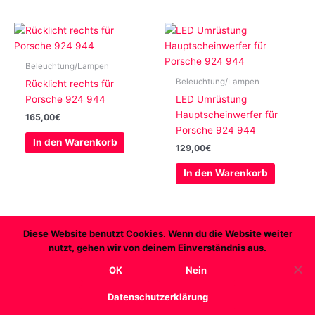
Beleuchtung/Lampen
Beleuchtung/Lampen
Rücklicht rechts für
Porsche 924 944
LED Umrüstung
Hauptscheinwerfer für
165,00
€
Porsche 924 944
In den Warenkorb
129,00
€
In den Warenkorb
Diese Website benutzt Cookies. Wenn du die Website weiter
nutzt, gehen wir von deinem Einverständnis aus.
Copyright © 2026 Transaxleworld
OK
Nein
AGB
Datenschutz
Widerruf
Impressum
Datenschutzerklärung