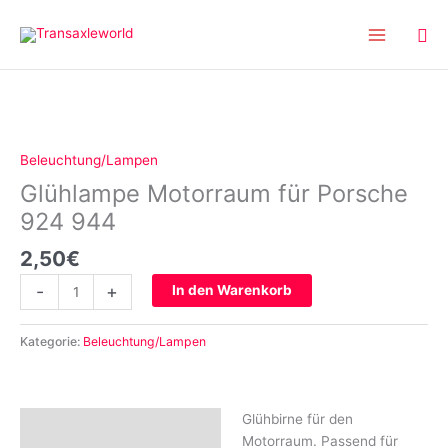
Inhalt
Zum
springen
Inhalt
springen
Glühlampe
Motorraum
für
Beleuchtung/Lampen
Porsche
Glühlampe Motorraum für Porsche
924
944
924 944
Menge
2,50
€
-
+
In den Warenkorb
Kategorie:
Beleuchtung/Lampen
Glühbirne für den
Beschreibung
Motorraum. Passend für