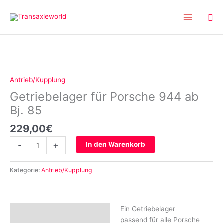
Inhalt
Zum
springen
Inhalt
springen
Getriebelager
für
Porsche
Antrieb/Kupplung
944
Getriebelager für Porsche 944 ab
ab
Bj.
Bj. 85
85
229,00
€
Menge
-
+
In den Warenkorb
Kategorie:
Antrieb/Kupplung
Ein Getriebelager
Beschreibung
passend für alle Porsche