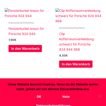
Karosserie/Interieur
Karosserie/Interieur
Fensterkurbel braun für
Porsche 924 944
Clip
Kofferraumverkleidung
7,90
€
schwarz für Porsche
In den Warenkorb
924 944 968
4,50
€
In den Warenkorb
Diese Website benutzt Cookies. Wenn du die Website weiter
nutzt, gehen wir von deinem Einverständnis aus.
Copyright © 2026 Transaxleworld
OK
Nein
AGB
Datenschutz
Widerruf
Impressum
Datenschutzerklärung