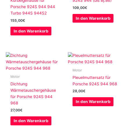
Kurbelgehäuse für
924S 944 (bis Bj.86)
Porsche 924S 944 944
109,00
€
Turbo 944S 944S2
In den Warenkorb
155,00
€
In den Warenkorb
Motor
Motor
Pleuelmuttersatz für
Dichtung
Porsche 924S 944 968
Wärmetauschergehäuse
28,00
€
für Porsche 924S 944
In den Warenkorb
968
27,00
€
In den Warenkorb