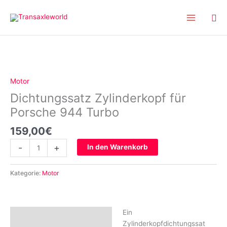
Inhalt
Zum
springen
Inhalt
springen
Dichtungssatz
Zylinderkopf
für
Motor
Porsche
Dichtungssatz Zylinderkopf für
944
Turbo
Porsche 944 Turbo
Menge
159,00
€
-
+
In den Warenkorb
Kategorie:
Motor
Ein
Beschreibung
Zylinderkopfdichtungssat