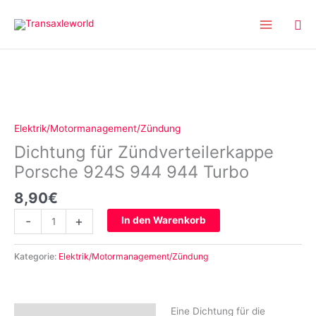
Inhalt
Zum
springen
Inhalt
springen
Dichtung
für
Zündverteilerkappe
Porsche
Elektrik/Motormanagement/Zündung
924S
Dichtung für Zündverteilerkappe
944
944
Porsche 924S 944 944 Turbo
Turbo
8,90
€
Menge
-
+
In den Warenkorb
Kategorie:
Elektrik/Motormanagement/Zündung
Eine Dichtung für die
Beschreibung