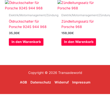
Elektrik/Motormanagement/Zündung
Elektrik/Motormanagement/Zündun
Öldruckschalter für
Zündleitungssatz für
Porsche 924S 944 968
Porsche 968
35,00
€
159,00
€
In den Warenkorb
In den Warenkorb
Copyright © 2026 Transaxleworld
AGB
Datenschutz
Widerruf
Impressum