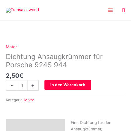
Inhalt
Zum
springen
Inhalt
springen
Dichtung
Ansaugkrümmer
für
Motor
Porsche
Dichtung Ansaugkrümmer für
924S
944
Porsche 924S 944
Menge
2,50
€
-
+
In den Warenkorb
Kategorie:
Motor
Eine Dichtung für den
Beschreibung
Ansaugkrümmer,