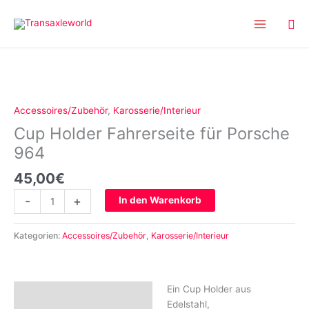
Inhalt
Zum
springen
Inhalt
springen
Cup
Holder
Fahrerseite
Accessoires/Zubehör
,
Karosserie/Interieur
für
Cup Holder Fahrerseite für Porsche
Porsche
964
964
Menge
45,00
€
-
+
In den Warenkorb
Kategorien:
Accessoires/Zubehör
,
Karosserie/Interieur
Ein Cup Holder aus
Beschreibung
Edelstahl,