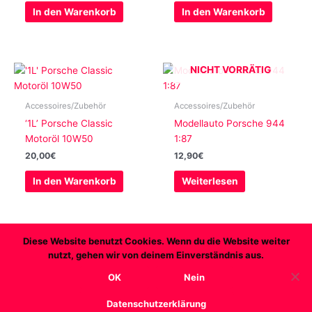
In den Warenkorb
In den Warenkorb
NICHT VORRÄTIG
Accessoires/Zubehör
Accessoires/Zubehör
‘1L’ Porsche Classic
Modellauto Porsche 944
Motoröl 10W50
1:87
20,00
€
12,90
€
In den Warenkorb
Weiterlesen
Diese Website benutzt Cookies. Wenn du die Website weiter
nutzt, gehen wir von deinem Einverständnis aus.
Copyright © 2026 Transaxleworld
OK
Nein
AGB
Datenschutz
Widerruf
Impressum
Datenschutzerklärung